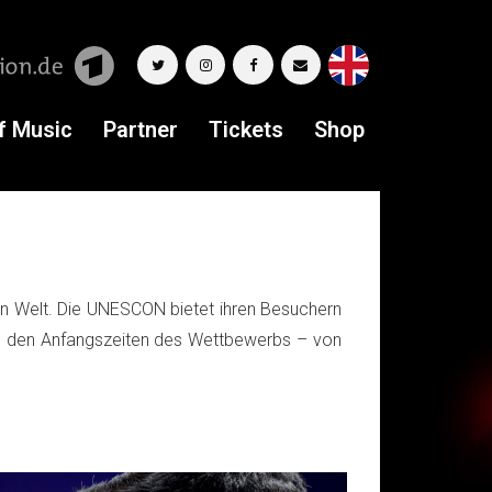
f Music
Partner
Tickets
Shop
zen Welt. Die UNESCON bietet ihren Besuchern
e zu den Anfangszeiten des Wettbewerbs – von