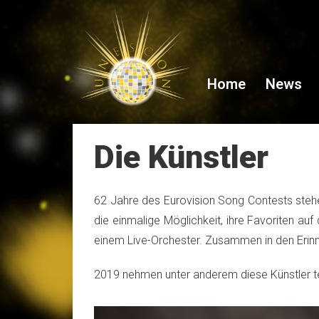
Home
News
Die Künstler
62 Jahre des Eurovision Song Contests stehe
die einmalige Möglichkeit, ihre Favoriten a
einem Live-Orchester. Zusammen in den Eri
2019 nehmen unter anderem diese Künstler te